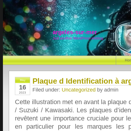
argeles-sur-mer
Just another WordPress weblog
Ho
Plaque d Identification à a
May
16
Filed under:
Uncategorized
by admin
2023
Cette illustration met en avant la plaque 
/ Suzuki / Kawasaki. Les plaques d’ident
revêtent une importance cruciale pour l
en particulier pour les marques les