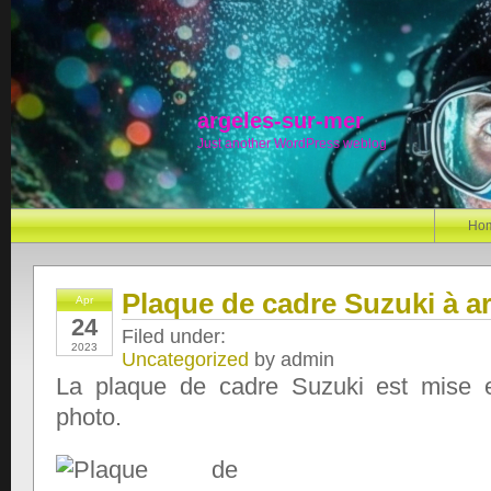
argeles-sur-mer
Just another WordPress weblog
Ho
Plaque de cadre Suzuki à a
Apr
24
Filed under:
2023
Uncategorized
by admin
La plaque de cadre Suzuki est mise 
photo.